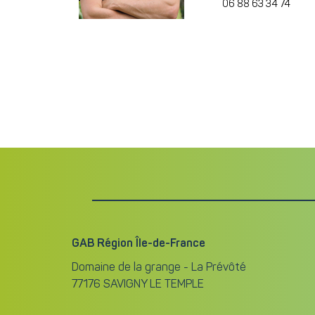
06 88 63 34 74
GAB Région Île-de-France
Domaine de la grange - La Prévôté
77176 SAVIGNY LE TEMPLE