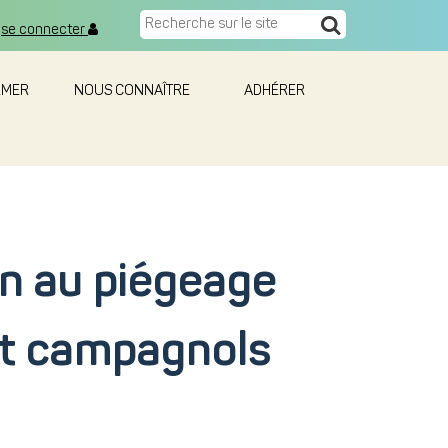
se connecter
RMER
NOUS CONNAÎTRE
ADHÉRER
on au piégeage
et campagnols