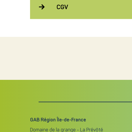
CGV
GAB Région Île-de-France
Domaine de la grange - La Prévôté