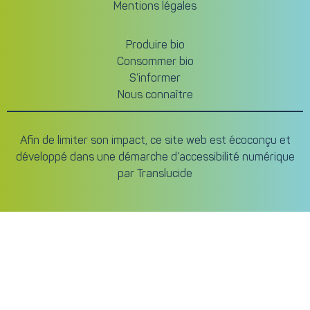
Mentions légales
Produire bio
Consommer bio
S’informer
Nous connaître
Afin de limiter son impact, ce site web est écoconçu et
développé dans une démarche d’accessibilité numérique
par
Translucide