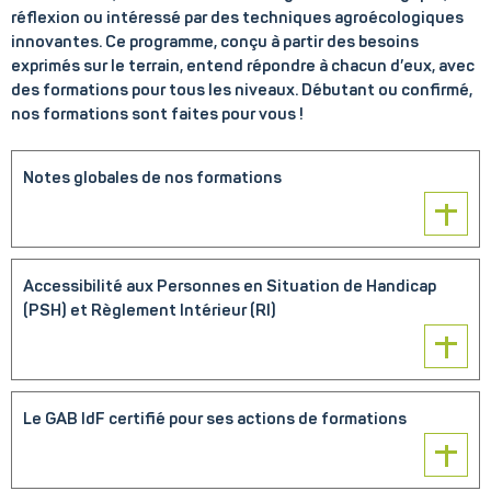
réflexion ou intéressé par des techniques agroécologiques
innovantes. Ce programme, conçu à partir des besoins
exprimés sur le terrain, entend répondre à chacun d’eux, avec
des formations pour tous les niveaux. Débutant ou confirmé,
nos formations sont faites pour vous !
Notes globales de nos formations
Année de référence 2022
2023 2024 2025 2026 (1er
Accessibilité aux Personnes en Situation de Handicap
semestre)
(PSH) et Règlement Intérieur (RI)
15 formations 14
formations 17 formations 11 formations 9
formations
Nos formations sont accessibles aux personnes en situation de
110 bénéficiaires 117
handicap. Merci de le signaler à l’organisateur de la formation ou
bénéficiaires 134 bénéficiaires 75 bénéficiaires 48
Le GAB IdF certifié pour ses actions de formations
bien par mail à formation@bioiledefrance.fr
bénéficiaires
Organisation globale de la journée 4,7/5
4,8/5 4,6/5
4,7/5 4,9/5
Notre Règlement Intérieur (RI) pour l'Organisme de Formation
Le GAB Île-de-France a obtenu le certificat de conformité au