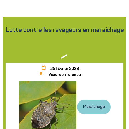
certification de services peut être obtenu ou Consulté auprès de
SGS ICS - 29, rue Aristide Briand - 94111 Arcueil Cedex tél. 01 41
24 86 54 - fax 01 41 24 89 96 –
www.fr.sgscom/certification
Lutte contre les ravageurs en maraîchage
25 février 2026
Visio-conférence
Maraîchage