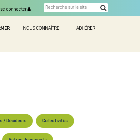
se connecter
RMER
NOUS CONNAÎTRE
ADHÉRER
és / Décideurs
Collectivités