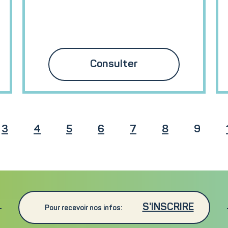
Consulter
3
4
5
6
7
8
9
S'INSCRIRE
Pour recevoir nos infos: